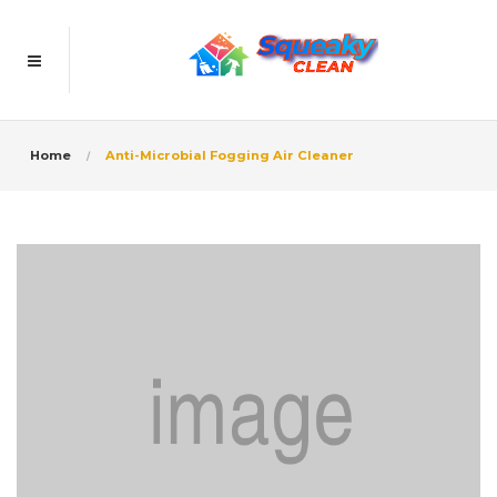
Home
Anti-Microbial Fogging Air Cleaner