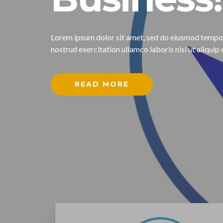
Lorem ipsum dolor sit amet, sed do eiusmod tempor 
nostrud exercitation ullamco laboris nisi ut aliqu
READ MORE