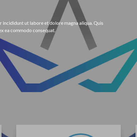
incididunt ut labore et dolore magna aliqua. Quis
ip ex ea commodo consequat.