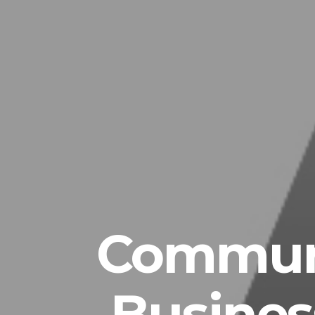
Communi
Busine