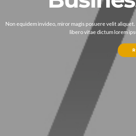
Non equidem invideo, miror magis posuere velit aliquet.
libero vitae dictum lorem ips
R