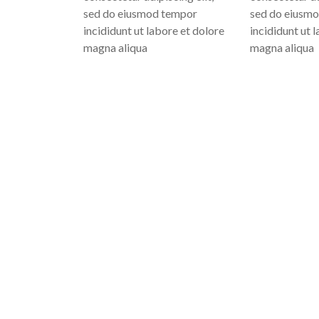
sed do eiusmod tempor
sed do eiusm
incididunt ut labore et dolore
incididunt ut 
magna aliqua
magna aliqua