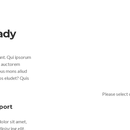
ady
runt. Qui ipsorum
ro auctorem
bus mons aliud
os eludet? Quis
Please select 
port
olor sit amet,
ipiscing elit,