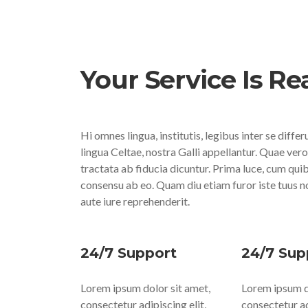
Your Service Is Re
Hi omnes lingua, institutis, legibus inter se diffe
lingua Celtae, nostra Galli appellantur. Quae ve
tractata ab fiducia dicuntur. Prima luce, cum qui
consensu ab eo. Quam diu etiam furor iste tuus n
aute iure reprehenderit.
24/7 Support
24/7 Sup
Lorem ipsum dolor sit amet,
Lorem ipsum d
consectetur adipiscing elit,
consectetur ad