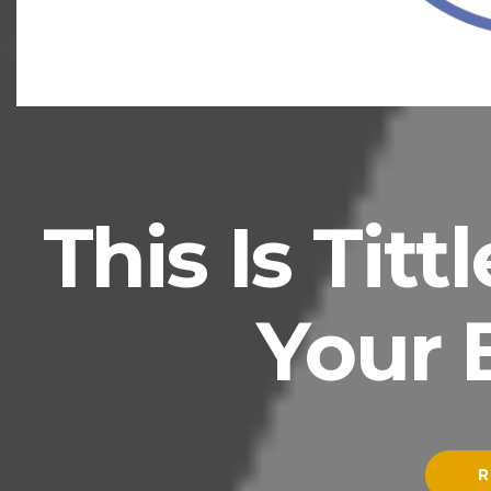
This Is Tit
Your 
R